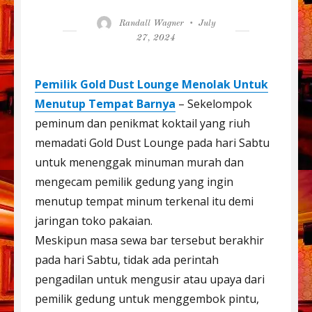
Author
Posted
Randall Wagner
July
on
27, 2024
Pemilik Gold Dust Lounge Menolak Untuk
Menutup Tempat Barnya
– Sekelompok
peminum dan penikmat koktail yang riuh
memadati Gold Dust Lounge pada hari Sabtu
untuk menenggak minuman murah dan
mengecam pemilik gedung yang ingin
menutup tempat minum terkenal itu demi
jaringan toko pakaian.
Meskipun masa sewa bar tersebut berakhir
pada hari Sabtu, tidak ada perintah
pengadilan untuk mengusir atau upaya dari
pemilik gedung untuk menggembok pintu,